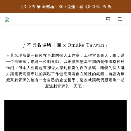
7/31-8/9 ☀️ 全館滿 2,800 免運，滿 3,800 即 95 折
7/31-8/9 ☀️ 全館滿 2,800 免運，滿 3,800 即 95 折
加入 LINE 官方 ❇️ 贈購物金 $100
加入會員 📝 享註冊禮 $200
/ 不具名場所｜薰 x Omake Taiwan /
7/31-8/9 ☀️ 全館滿 2,800 免運，滿 3,800 即 95 折
不具名場所是一個位在台北的個人工作室，工作室負責人，薰，是
一位插畫家，也是一位刺青師。以細膩黑墨為主調的創作風格神秘
強烈，但本人相處起來卻令人感到相當的自在放鬆，獨特的個人魅
力讓需要高度專注的高壓工作也充滿著自在隨性的氛圍，自詡為療
癒系刺青師的她有一套自己的處世哲學，這次就讓我們跟著熏一起
度過刺青師的一天吧！