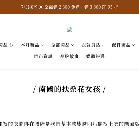
7/31-8/9 ☀️ 全館滿 2,800 免運，滿 3,800 即 95 折
7/31-8/9 ☀️ 全館滿 2,800 免運，滿 3,800 即 95 折
加入 LINE 官方 ❇️ 贈購物金 $100
加入會員 📝 享註冊禮 $200
商品 ✨
本月新品
全部商品
衣著良品
配件飾品
7/31-8/9 ☀️ 全館滿 2,800 免運，滿 3,800 即 95 折
門市資訊
品牌故事
媒體報導
/ 南國的扶桑花女孩 /
開衩的衣襬綁在腰際是我們基本款雙層四片開衩上衣的隱藏