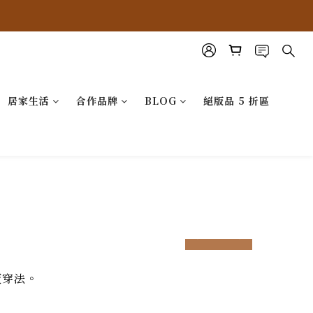
居家生活
合作品牌
BLOG
絕版品 5 折區
prev
next
版穿法。
prev
next