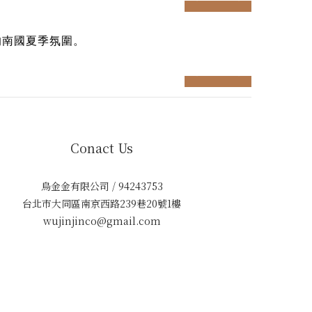
的南國夏季氛圍。
prev
next
Conact Us
烏金金有限公司 / 94243753
台北市大同區南京西路239巷20號1樓
wujinjinco@gmail.com