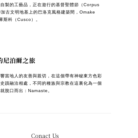
自製的工藝品，正在遊行的基督聖體節（Corpus
在印加古文明地基上的巴洛克風格建築間，Omake
庫斯科（Cusco）。
買的尼泊爾之旅
影響當地人的友善與親切，在這個帶有神秘東方色彩
文史蹟融洽相處，不同的種族與宗教在這裏化為一個
脫口而出：Namaste。
Conact Us