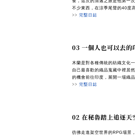
食，這次的清邁之旅是他第一
不少東西，在涼季尾聲的40度
>>
完整日誌
03 一個人也可以去
木蘭是對各種傳統的紡織文化
自己最喜歡的織品蒐藏中裡居
的機會前往印度，展開一場織
>>
完整日誌
02 在秘魯踏上追逐
彷彿走進架空世界的RPG場景，身