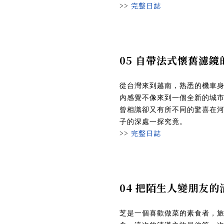
>>
完整日誌
05 自帶法式懷舊濾
從台灣來到越南，熟悉的機車
內感覺不像來到一個全新的城
曾相識卻又有所不同的驚喜在
子的深處一探究竟。
>>
完整日誌
04 把陌生人變朋友
芝是一個喜歡做菜的素食者，