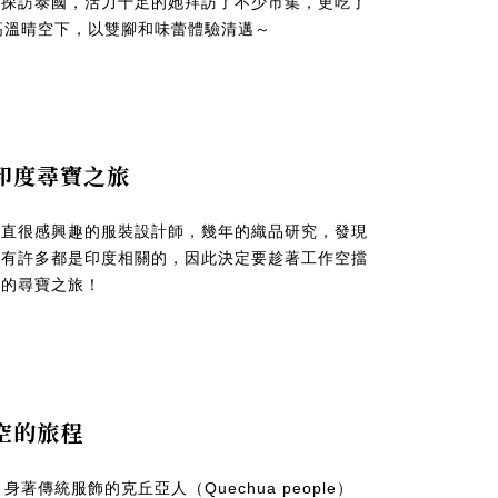
次探訪泰國，活力十足的她拜訪了不少市集，更吃了
高溫晴空下，以雙腳和味蕾體驗清邁～
的印度尋寶之旅
一直很感興趣的服裝設計師，幾年的織品研究，發現
然有許多都是印度相關的，因此決定要趁著工作空擋
品的尋寶之旅！
天空的旅程
著傳統服飾的克丘亞人（Quechua people）