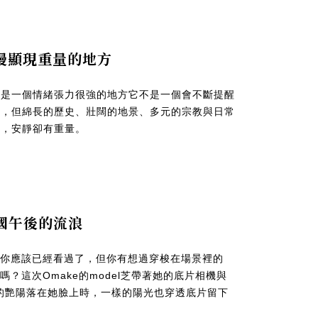
慢慢顯現重量的地方
不是一個情緒張力很強的地方它不是一個會不斷提醒
家，但綿長的歷史、壯闊的地景、多元的宗教與日常
起，安靜卻有重量。
異國午後的流浪
el你應該已經看過了，但你有想過穿梭在場景裡的
嗎？這次Omake的model芝帶著她的底片相機與
度的艷陽落在她臉上時，一樣的陽光也穿透底片留下