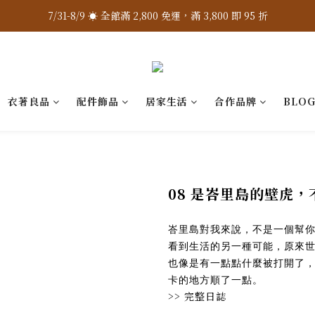
7/31-8/9 ☀️ 全館滿 2,800 免運，滿 3,800 即 95 折
7/31-8/9 ☀️ 全館滿 2,800 免運，滿 3,800 即 95 折
加入 LINE 官方 ❇️ 贈購物金 $100
加入會員 📝 享註冊禮 $200
衣著良品
配件飾品
居家生活
合作品牌
BLO
7/31-8/9 ☀️ 全館滿 2,800 免運，滿 3,800 即 95 折
08 是峇里島的壁虎
峇里島對我來說，不是一個幫
看到生活的另一種可能，原來
也像是有一點點什麼被打開了
卡的地方順了一點。
>>
完整日誌