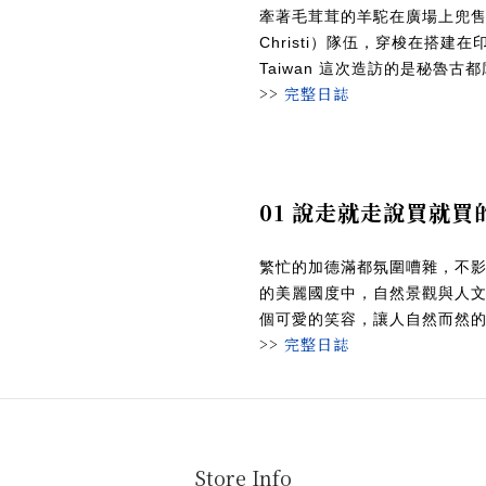
牽著毛茸茸的羊駝在廣場上兜售
Christi）隊伍，穿梭在搭建
Taiwan 這次造訪的是秘魯古都
>>
完整日誌
01 說走就走說買就
繁忙的加德滿都氛圍嘈雜，不
的美麗國度中，自然景觀與人
個可愛的笑容，讓人自然而然的就
>>
完整日誌
Store Info