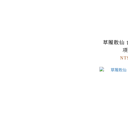
草履散仙
項
NT