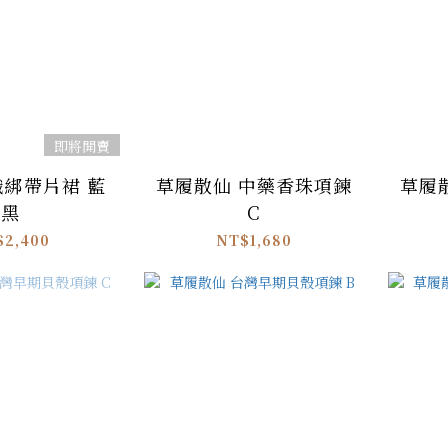
即將開賣
手織綁帶片裙 藍
草履散仙 中藥香珠項鍊
草履
黑
C
$2,400
NT$1,680