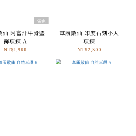
售完
散仙 阿富汗牛骨墜
草履散仙 印度石刻小人
飾項鍊 A
項鍊
NT$1,980
NT$2,800