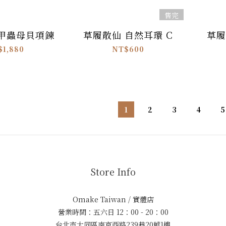
售完
 甲蟲母貝項鍊
草履散仙 自然耳環 C
草履
$1,880
NT$600
1
2
3
4
5
Store Info
Omake Taiwan / 實體店
營業時間：五六日 12：00 - 20：00
台北市大同區南京西路239巷20號1樓