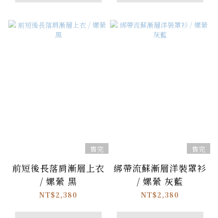
售完
售完
前短後長落肩漸層上衣
綁帶流蘇漸層洋裝罩衫
/ 嫘縈 黑
/ 嫘縈 灰藍
NT$2,380
NT$2,380