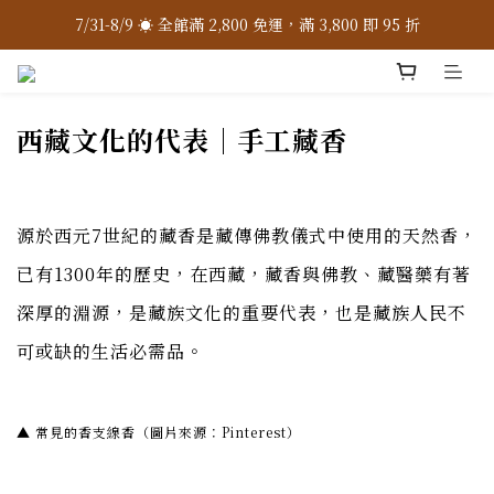
7/31-8/9 ☀️ 全館滿 2,800 免運，滿 3,800 即 95 折
7/31-8/9 ☀️ 全館滿 2,800 免運，滿 3,800 即 95 折
加入 LINE 官方 ❇️ 贈購物金 $100
加入會員 📝 享註冊禮 $200
西藏文化的代表｜手工藏香
7/31-8/9 ☀️ 全館滿 2,800 免運，滿 3,800 即 95 折
源於西元7世紀的藏香是藏傳佛教儀式中使用的天然香，
已有1300年的歷史，在西藏，藏香與佛教、藏醫藥有著
深厚的淵源，是藏族文化的重要代表，也是藏族人民不
可或缺的生活必需品。
▲ 常見的香支線香（圖片來源：Pinterest）