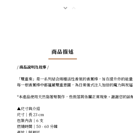
商品描述
/ 商品說明及故事 /
「雙重奏」是一系列結合兩種活性香氣的香薰棒，旨在提升你的能量
每一根香薰棒中都蘊藏雙重意圖，為日常儀式注入加倍的魔力與祝福
*本產品使用天然黏著劑製作，些微落屑係屬正常現象。謝謝您的諒
▲尺寸與介紹
尺寸｜長 23 cm
包裝內含｜6 支
燃燒時間｜50 - 60 分鐘
產地｜阿根廷