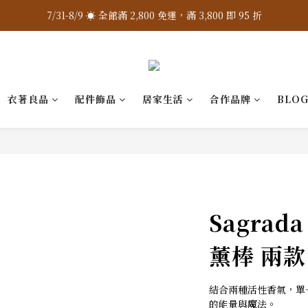
7/31-8/9 ☀️ 全館滿 2,800 免運，滿 3,800 即 95 折
7/31-8/9 ☀️ 全館滿 2,800 免運，滿 3,800 即 95 折
加入 LINE 官方 ❇️ 贈購物金 $100
加入會員 📝 享註冊禮 $200
衣著良品
配件飾品
居家生活
合作品牌
BLO
7/31-8/9 ☀️ 全館滿 2,800 免運，滿 3,800 即 95 折
Sagrad
薰棒 兩款
結合兩種活性香氣，單
的能量與魔法。