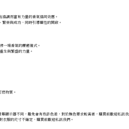
造出協調而富有力量的香氣協同效應。
盛、繁榮與成功，同時引導靈性的開啟。
彿一場香氣的療癒儀式。
重生與繁盛的力量。
可燃物質。
螢幕顯示器不同，難免會有些許色差，對於顏色要求較高者，購買前歡迎私訊
仍對衣服的尺寸不確定，購買前歡迎私訊我們。