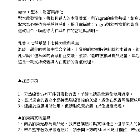
agra + 聖木｜財富與淨化
聖木散發溫和、柔軟且誘人的木質香氣，與Yagra的能量共振，創
聖木為心靈帶來平靜與淨化，提升幸福感；Yagra則象徵物質的豐
這款組合，喚醒你內在與外在的富足與清明。
乳香 + 七種草藥｜七種力量與重生
溫暖、甜美的香氣中揉合辛辣、土質的胡椒樹脂與細膩的木質調，彷
乳香與七種草藥的香氛相互交融，激發古老的智慧與自然能量，喚起
這是一款支持蛻變與內在更新的香氣旅程。
▲注意事項
1、天然線香仍有可能對寵物有害，孕婦也請盡量避免使用過度。
2、需以適合的香座來盛接點燃線香後的灰燼，避免在線香周邊擺放
3、建議於通風場所使用，但請避免置於風口以免過度燃燒。
▲拍攝與實物差異
1、商品拍攝光源為自然光，我們已讓照片與實物相近，但每個人的
2、若希望穿著效果接近照片，請參閱上方的Model尺寸欄位，若