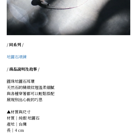
/ 同系列 /
地圖石項鍊
/ 商品說明及故事 /
圓珠地圖石耳環
天然石的精緻紋理溫柔細膩
與各種穿著都可以輕鬆搭配
展現別出心裁的巧思
▲材質與尺寸
材質｜純銀 地圖石
產地｜台灣
長｜4 cm