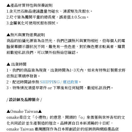
▲產品材質特性與保養說明
1.含天然石飾品建議盡量勿碰水、清潔劑及洗銀水。
2.尺寸皆為攤開平量的總長度，誤差值±0.5cm。
3.金屬氧化可使用拭銀布擦拭。
▲照片與實物差異說明
商品的拍攝光源皆為自然光，我們已讓照片與實物相近，但每個人的電
腦螢幕顯示器狀況不同，難免有一些色差，對於顏色要求較高者，購買
前歡迎私訊我們，可以額外拍照給您確認。
▲ 出貨時間
1、我們的商品皆為現貨，出貨時間為1~3天內，如未有特殊訂製需求將
依照訂單順序發貨。
2、配送時間請參照
SHIPPING / 運送政策
。
3、特殊情況須提早寄件 or 下單後有任何疑問，歡迎私訊我們。
/ 設計師及品牌簡介 /
▲Omake Taiwan▲
omake是日文「小禮物」的意思，開頭的「o」象徵著與世界各地的文
化共同設計並生產製造的理念。品牌源自日本新瀉縣的十日町，
omake Taiwan 臺灣團隊作為日本原創設計的經銷商與網路選品店