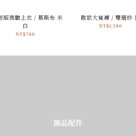
短版微皺上衣 / 慕斯布 米
散狀大寬褲 / 雙層紗 
白
NT$1,580
NT$780
飾品配件