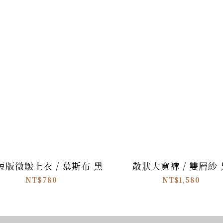
短版微皺上衣 / 慕斯布 黑
散狀大寬褲 / 雙層紗 
NT$780
NT$1,580