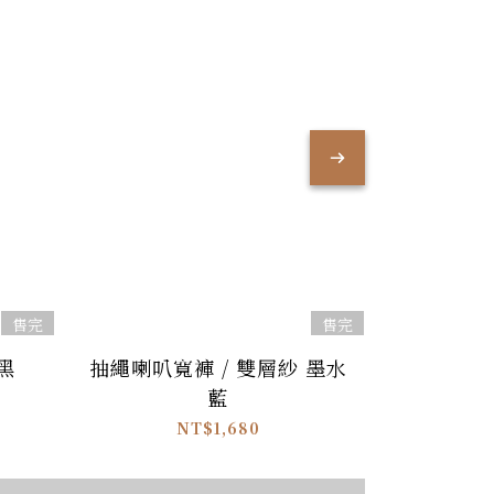
售完
售完
黑
抽繩喇叭寬褲 / 雙層紗 墨水
寬版縮袖側
藍
NT$1,680