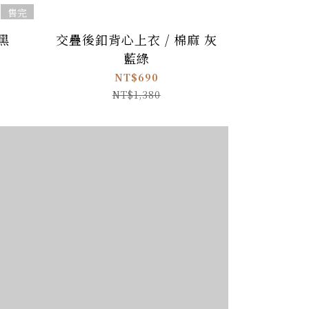
售完
黑
交疊後釦背心上衣 / 棉麻 灰
寬肩帶洋裝
藍綠
NT$690
NT$1,380