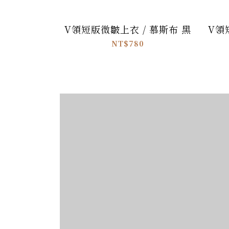
V領短版微皺上衣 / 慕斯布 黑
V領
NT$780