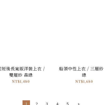
前短後長寬版洋裝上衣 /
船領中性上衣 / 三層紗
雙層紗 森綠
綠
NT$1,480
NT$1,680
1
2
3
4
5