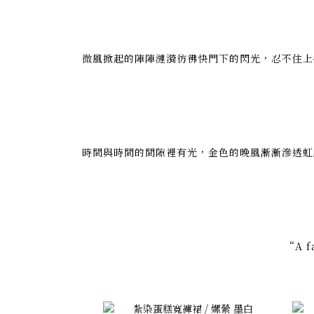
微風掀起的陣陣漣漪彷彿快門下的閃光，忍不住上
時間與時間的間隙裡有光，金色的晚風漸漸滲透虹
“A f