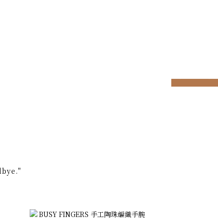
prev
next
bye."