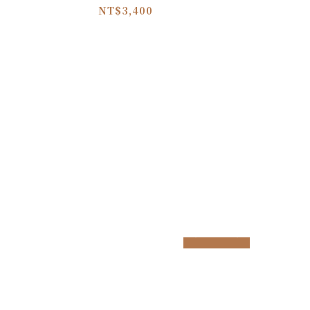
NT$3,400
prev
next