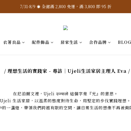
7/31-8/9 ☀️ 全館滿 2,800 免運，滿 3,800 即 95 折
7/31-8/9 ☀️ 全館滿 2,800 免運，滿 3,800 即 95 折
加入 LINE 官方 ❇️ 贈購物金 $100
加入會員 📝 享註冊禮 $200
衣著良品
配件飾品
居家生活
合作品牌
BLO
7/31-8/9 ☀️ 全館滿 2,800 免運，滿 3,800 即 95 折
/ 理想生活的實踐家 - 專訪｜Ujeli生活家居主理人 Eva 
在尼泊爾文裡，Ujeli उज्यालो 這個字是『光』的意思。
Ujeli 生活家居，以溫柔的態度對待生命，用堅定的步伐實踐理想。
中的一盞燈，帶領我們跨越有限的空間，讓日常生活的想像不再被侷