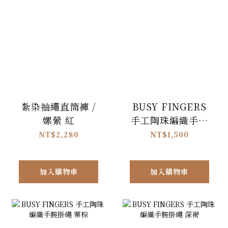
紮染抽繩直筒褲 /
BUSY FINGERS
嫘縈 紅
手工陶珠編織手腕
掛繩 黑
NT$2,280
NT$1,500
加入購物車
加入購物車