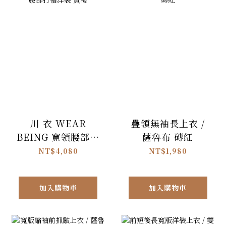
川 衣 WEAR
疊領無袖長上衣 /
BEING 寬領腰部打
薩魯布 磚紅
褶洋裝 黃褐
NT$4,080
NT$1,980
加入購物車
加入購物車