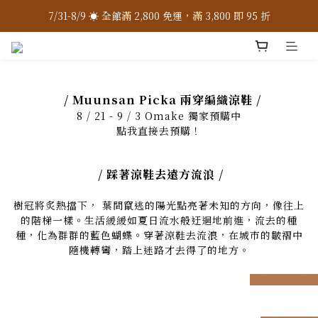
7/31-8/9 ☀️ 全館滿 2,800 免運，滿 3,800 即 95 折
7/31-8/9 ☀️ 全館滿 2,800 免運，滿 3,800 即 95 折
加入 LINE 官方 ❇️ 贈購物金 $100
加入會員 📝 享註冊禮 $200
/ Muunsan Picka 兩穿編織涼鞋 /
7/31-8/9 ☀️ 全館滿 2,800 免運，滿 3,800 即 95 折
8 / 21 - 9 / 3 Omake 獨家預購中
點我直接去預購！
/ 踩著涼鞋去遠方流浪 /
樹冠將炙熱擋下， 葉間竄逃的陽光點亮著未知的方向，像往上
的階梯一樣。生活緩緩如夏日流水般迂迴地前進，流去的種
種，化為群群的藍色蝴蝶。穿著涼鞋去流浪，在城市的皺褶中
隨機轉彎，踏上迷路才去得了的地方。
prev
next
prev
n