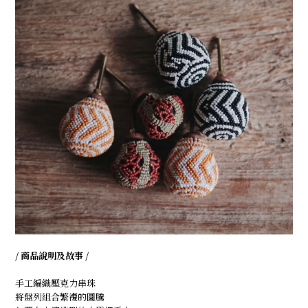
/ 商品說明及故事 /
手工編織壓克力串珠
將盤列組合繁複的圖騰