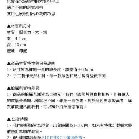
包覆在水滴造型的木質把手上
適合不同的居家風格
實用也展現別出心裁的巧思
▲材質與尺寸
材質｜壓克力、木、鐵
寬｜4.4 cm
深｜10 cm
產地｜印度
▲產品材質特性與保養說明
1、尺寸皆為攤開平量的總長度，誤差值±0.5cm
2、手工製作天然材料，每一款顏色和尺寸皆有些微不同
▲拍攝與實物差異
1、商品的拍攝光源皆為自然光，我們已讓照片與實物相近，但每個人
的電腦螢幕顯示器狀況不同，難免一些色差，對於顏色要求較高者，購
買前歡迎私訊我們，可以額外拍照給您確認。
▲ 出貨時間
1、我們的服飾皆為現貨，出貨時間為1~3天內，如未有特殊訂製需求將
依照訂單順序發貨。
2、配送時間請參照
SHIPPING / 運送政策
。