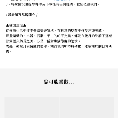
3、特殊情況須提早寄件or下單後有任何疑問，歡迎私訊我們。
/ 設計師及品牌簡介 /
▲達開生活▲
從極簡生活中逐步營造美好質地，在日常的反覆中逐步淬煉美感。
那些編織的、木器、石器、手工的的不完美，都能在歲月的洗滌下逐漸
顯露恆久綿長之美，亦是一種對生活態度的追求。
美是一種歲月與情感的堆積，期待我們堅持與積累，能填補您的日常所
需。
您可能喜歡...