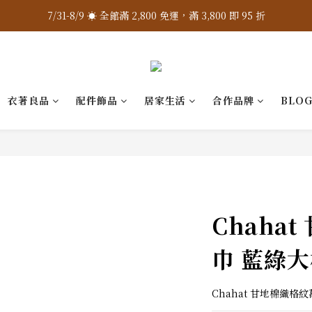
7/31-8/9 ☀️ 全館滿 2,800 免運，滿 3,800 即 95 折
7/31-8/9 ☀️ 全館滿 2,800 免運，滿 3,800 即 95 折
加入 LINE 官方 ❇️ 贈購物金 $100
加入會員 📝 享註冊禮 $200
衣著良品
配件飾品
居家生活
合作品牌
BLO
7/31-8/9 ☀️ 全館滿 2,800 免運，滿 3,800 即 95 折
Chaha
巾 藍綠
Chahat 甘地棉織