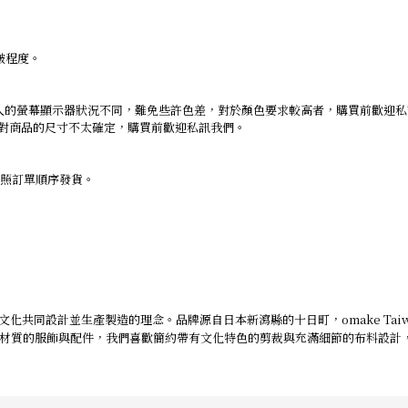
皺程度。
人的螢幕顯示器狀況不同，難免些許色差，對於顏色要求較高者，購買前歡迎
仍對商品的尺寸不太確定，購買前歡迎私訊我們。
依照訂單順序發貨。
文化共同設計並生產製造的理念。品牌源自日本新瀉縣的十日町，omake Ta
材質的服飾與配件，我們喜歡簡約帶有文化特色的剪裁與充滿細節的布料設計