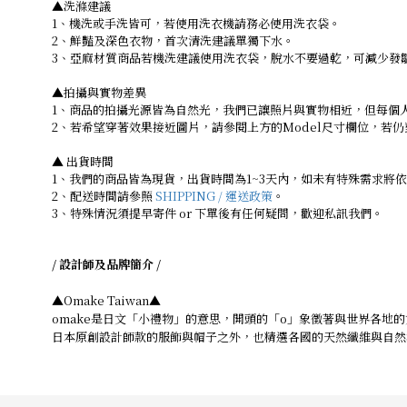
▲洗滌建議
1、機洗或手洗皆可，若使用洗衣機請務必使用洗衣袋。
2、鮮豔及深色衣物，首次清洗建議單獨下水。
3、亞麻材質商品若機洗建議使用洗衣袋，脫水不要過乾，可減少發
▲拍攝與實物差異
1、商品的拍攝光源皆為自然光，我們已讓照片與實物相近，但每個
2、若希望穿著效果接近圖片，請參閱上方的Model尺寸欄位，若
▲ 出貨時間
1、我們的商品皆為現貨，出貨時間為1~3天內，如未有特殊需求將
2、配送時間請參照
SHIPPING / 運送政策
。
3、特殊情況須提早寄件 or 下單後有任何疑問，歡迎私訊我們。
/ 設計師及品牌簡介 /
▲Omake Taiwan▲
omake是日文「小禮物」的意思，開頭的「o」象徵著與世界各地的
日本原創設計師款的服飾與帽子之外，也精選各國的天然纖維與自然