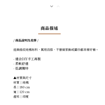
商品描述
/ 商品說明及故事 /
經典格紋純
棉
布料，萬用百搭，不管做家飾或圍巾都非常好看。
適合DIY手工再製
-
柔軟舒適
-
低調獨特
-
▲材質與尺寸
材質｜純棉
長｜180 cm
寬｜120 cm
產地｜印度