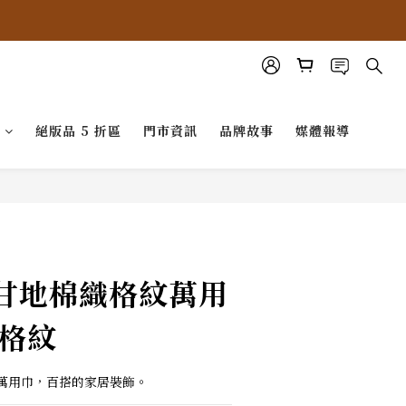
G
絕版品 5 折區
門市資訊
品牌故事
媒體報導
t 甘地棉織格紋萬用
大格紋
格紋萬用巾，百搭的家居裝飾。