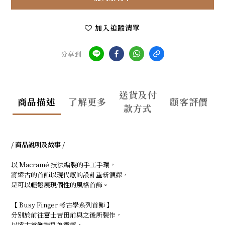
加入追蹤清單
分享到
送貨及付
商品描述
了解更多
顧客評價
款方式
/ 商品說明及故事 /
以 Macramé 技法編製的手工手環，
將遠古的首飾以現代感的設計重新演繹，
是可以輕鬆展現個性的風格首飾。
【 Busy Finger 考古學系列首飾 】
分別於前往富士吉田前與之後所製作，
以遠古首飾造型為靈感，