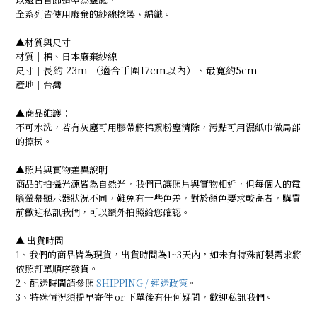
全系列皆使用廢棄的紗線捻製、編織。
▲材質與尺寸
材質｜棉、日本
廢棄紗線
長約 23m （適合手圍17cm以內）、最寬約5cm
尺寸｜
產地｜台灣
▲商品維護：
不可水洗，若有灰塵可用膠帶將棉絮粉塵清除，污點可用濕紙巾做局部
的擦拭。
▲照片與實物差異說明
商品的拍攝光源皆為自然光，我們已讓照片與實物相近，但每個人的電
腦螢幕顯示器狀況不同，難免有一些色差，對於顏色要求較高者，購買
前歡迎私訊我們，可以額外拍照給您確認。
▲ 出貨時間
1、我們的商品皆為現貨，出貨時間為1~3天內，如未有特殊訂製需求將
依照訂單順序發貨。
2、配送時間請參照
SHIPPING / 運送政策
。
3、特殊情況須提早寄件 or 下單後有任何疑問，歡迎私訊我們。