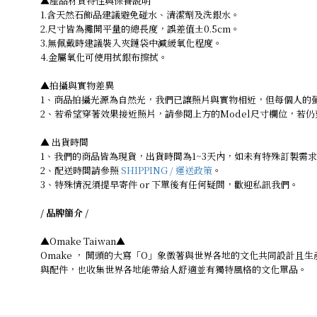
▲產品材質特性與保養說明
1.含天然石飾品建議避免碰水、清潔劑及洗銀水。
2.尺寸皆為攤開平量的總長度，誤差值±0.5cm。
3.無佩戴時建議裝入夾鏈袋中減緩氧化程度。
4.金屬氧化可使用拭銀布擦拭。
▲拍攝與實物差異
1、商品拍攝光源為自然光，我們已讓照片與實物相近，但每個人的
2、若希望穿著效果接近照片，請參閱上方的Model尺寸欄位，若
▲ 出貨時間
1、我們的商品皆為現貨，出貨時間為1~3天內，如未有特殊訂製需
2、配送時間請參照
SHIPPING / 運送政策
。
3、特殊情況須提早寄件 or 下單後有任何疑問，歡迎私訊我們。
/ 品牌簡介 /
▲Omake Taiwan▲
Omake ， 開頭的大寫「O」象徵著與世界各地的文化共同設計
與配件，也收集世界各地能帶給人舒適並有獨特風格的文化單品。