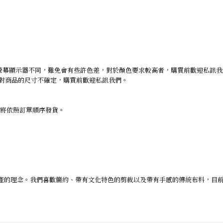
螢幕顯示器不同，難免會有些許色差，對於顏色要求較高者，購買前歡迎私訊
仍對商品的尺寸不確定，購買前歡迎私訊我們。
求將依照訂單順序發貨。
且生產的理念。我們喜歡簡約、帶有文化特色的剪裁以及帶有手感的傳統布料，