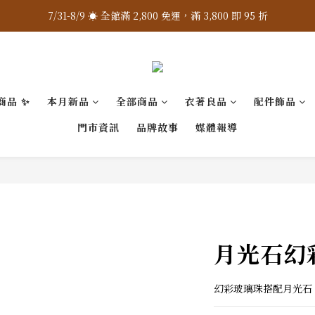
7/31-8/9 ☀️ 全館滿 2,800 免運，滿 3,800 即 95 折
7/31-8/9 ☀️ 全館滿 2,800 免運，滿 3,800 即 95 折
加入 LINE 官方 ❇️ 贈購物金 $100
加入會員 📝 享註冊禮 $200
商品 ✨
本月新品
全部商品
衣著良品
配件飾品
7/31-8/9 ☀️ 全館滿 2,800 免運，滿 3,800 即 95 折
門市資訊
品牌故事
媒體報導
月光石幻
幻彩玻璃珠搭配月光石