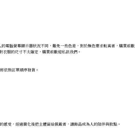
人的電腦螢幕顯示器狀況不同，難免一些色差，對於顏色要求較高者，購買前
仍對衣服的尺寸不太確定，購買前歡迎私訊我們。
求將依照訂單順序發貨。
的感受，經過簡化後把主體留給佩戴者，讓飾品成為人的陪伴與妝點。