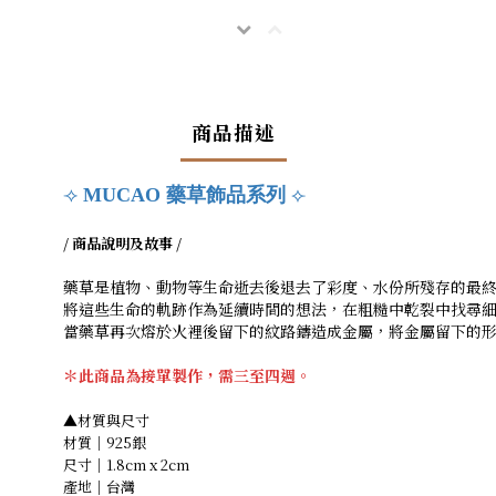
商品描述
⟢
MUCAO 藥草飾品系列
⟣
/ 商品說明及故事 /
藥草是植物、動物等生命逝去後退去了彩度、水份所殘存的最
將這些生命的軌跡作為延續時間的想法，在粗糙中乾裂中找尋
當藥草再次熔於火裡後留下的紋路鑄造成金屬，將金屬留下的
＊此商品為接單製作，需三至四週。
▲材質與尺寸
材質｜
925銀
尺寸｜1.8cm x 2cm
產地｜台灣