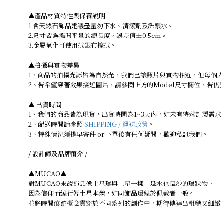
▲產品材質特性與保養說明
1.含天然石飾品建議盡量勿下水、清潔劑及洗銀水。
2.尺寸皆為攤開平量的總長度，誤差值±0.5cm。
3.金屬氧化可使用拭銀布擦拭。
▲拍攝與實物差異
1、商品的拍攝光源皆為自然光，我們已讓照片與實物相近，但每個
2、若希望穿著效果接近圖片，請參閱上方的Model尺寸欄位，若
▲ 出貨時間
1、我們的商品皆為現貨，出貨時間為1~3天內，如未有特殊訂製需
2、配送時間請參照
SHIPPING / 運送政策
。
3、特殊情況須提早寄件 or 下單後有任何疑問，歡迎私訊我們。
/ 設計師及品牌簡介 /
▲MUCAO▲
對MUCAO來說飾品像土星環與土星一樣，是水也是沙的環狀物，
因為信仰而繞行著土星本體，如同飾品環繞於佩戴者一般。
並將時間痕跡概念貫穿於不同系列的創作中，期待傳達出粗糙又細緻