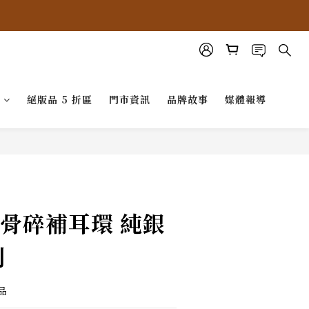
G
絕版品 5 折區
門市資訊
品牌故事
媒體報導
 骨碎補耳環 純銀
列
品