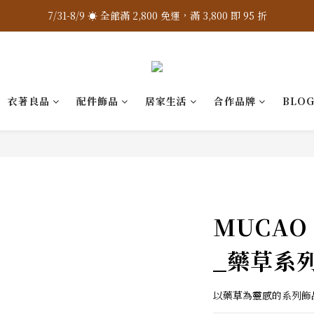
7/31-8/9 ☀️ 全館滿 2,800 免運，滿 3,800 即 95 折
7/31-8/9 ☀️ 全館滿 2,800 免運，滿 3,800 即 95 折
加入 LINE 官方 ❇️ 贈購物金 $100
加入會員 📝 享註冊禮 $200
衣著良品
配件飾品
居家生活
合作品牌
BLO
7/31-8/9 ☀️ 全館滿 2,800 免運，滿 3,800 即 95 折
MUCAO
_藥草系
以藥草為靈感的系列飾