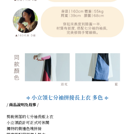
小立領七分袖拼接長上衣 多色
⟢
⟣
/ 商品說明及故事 /
剪裁俐落的七分袖長版上衣
小立領設計可正式可休閒
獨特的側邊色塊拼接