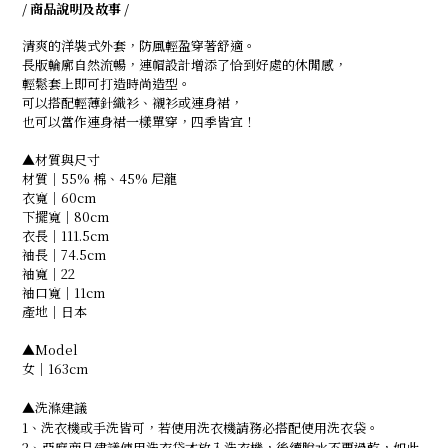
/ 商品說明及故事 /
清爽的洋裝式外套，防風輕盈穿著舒適。
長版輪廓自然流暢，連帽設計增添了恰到好處的休閒感，
輕鬆套上即可打造時尚造型。
可以搭配輕薄針織衫、襯衫或連身裙，
也可以當作連身裙一樣單穿，四季皆宜！
▲材質與尺寸
材質｜55% 棉、45% 尼龍
衣寬｜60cm
下擺寬｜80cm
衣長｜111.5cm
袖長｜74.5cm
袖寬｜22
袖口寬｜11cm
產地｜日本
▲Model
女｜163cm
▲洗滌建議
1、洗衣機或手洗皆可，若使用洗衣機請務必搭配使用洗衣袋。
2、亞麻商品建議使用洗衣袋才放入洗衣機，後續脫水不要過乾，如此