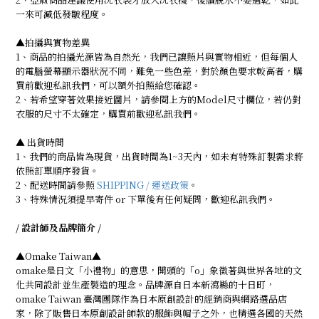
一來可減低發皺程度。
▲拍攝與實物差異
1、商品的拍攝光源皆為自然光，我們已讓照片與實物相近，但每個人
的電腦螢幕顯示器狀況不同，難免一些色差，對於顏色要求較高者，購
買前歡迎私訊我們，可以額外拍照給您確認。
2、若希望穿著效果接近圖片，請參閱上方的Model尺寸欄位，若仍對
衣服的尺寸不太確定，購買前歡迎私訊我們。
▲ 出貨時間
1、我們的商品皆為現貨，出貨時間為1~3天內，如未有特殊訂製需求將
依照訂單順序發貨。
2、配送時間請參照
SHIPPING / 運送政策
。
3、特殊情況須提早寄件 or 下單後有任何疑問，歡迎私訊我們。
/ 設計師及品牌簡介 /
▲Omake Taiwan▲
omake是日文「小禮物」的意思，開頭的「o」象徵著與世界各地的文
化共同設計並生產製造的理念。品牌源自日本新瀉縣的十日町，
omake Taiwan 臺灣團隊作為日本原創設計的經銷商與網路選品店
家，除了販售日本原創設計師款的服飾與帽子之外，也精選各國的天然