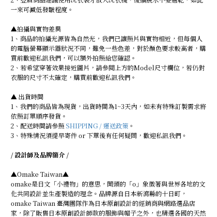
一來可減低發皺程度。
▲拍攝與實物差異
1、商品的拍攝光源皆為自然光，我們已讓照片與實物相近，但每個人
的電腦螢幕顯示器狀況不同，難免一些色差，對於顏色要求較高者，購
買前歡迎私訊我們，可以額外拍照給您確認。
2、若希望穿著效果接近圖片，請參閱上方的Model尺寸欄位，若仍對
衣服的尺寸不太確定，購買前歡迎私訊我們。
▲ 出貨時間
1、我們的商品皆為現貨，出貨時間為1~3天內，如未有特殊訂製需求將
依照訂單順序發貨。
2、配送時間請參照
SHIPPING / 運送政策
。
3、特殊情況須提早寄件 or 下單後有任何疑問，歡迎私訊我們。
/ 設計師及品牌簡介 /
▲Omake Taiwan▲
omake是日文「小禮物」的意思，開頭的「o」象徵著與世界各地的文
化共同設計並生產製造的理念。品牌源自日本新瀉縣的十日町，
omake Taiwan 臺灣團隊作為日本原創設計的經銷商與網路選品店
家，除了販售日本原創設計師款的服飾與帽子之外，也精選各國的天然