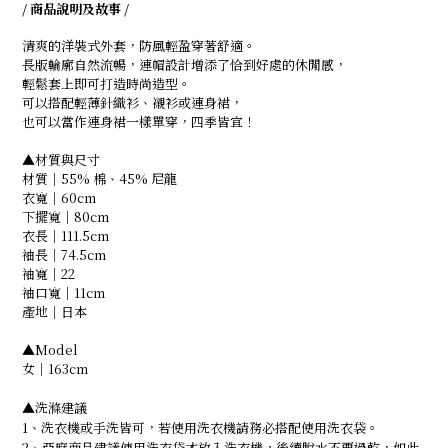
/ 商品說明及故事 /
清爽的洋裝式外套，防風輕盈穿著舒適。
長版輪廓自然流暢，連帽設計增添了恰到好處的休閒感，
輕鬆套上即可打造時尚造型。
可以搭配輕薄針織衫、襯衫或連身裙，
也可以當作連身裙一樣單穿，四季皆宜！
▲材質與尺寸
材質｜55% 棉、45% 尼龍
衣寬｜60cm
下擺寬｜80cm
衣長｜111.5cm
袖長｜74.5cm
袖寬｜22
袖口寬｜11cm
產地｜日本
▲Model
女｜163cm
▲洗滌建議
1、洗衣機或手洗皆可，若使用洗衣機請務必搭配使用洗衣袋。
2、亞麻商品建議使用洗衣袋才放入洗衣機，後續脫水不要過乾，如此