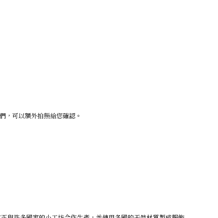
我們，可以額外拍照給您確認。
目前正與許多國家的小工坊合作生產，並使用各國的天然材質製成服飾