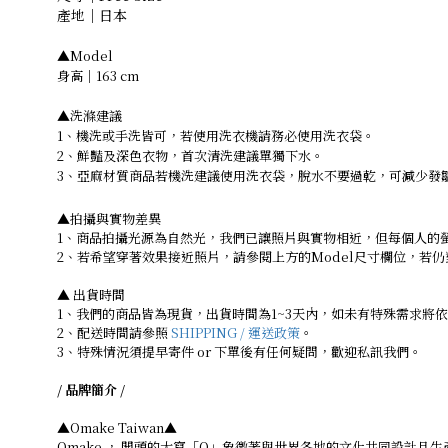
產地｜日本
▲Model
身高｜163 cm
▲洗滌建議
1、機洗或手洗皆可，若使用洗衣機請務必使用洗衣袋。
2、鮮豔及深色衣物，首次清洗建議單獨下水。
3、亞麻材質商品若機洗建議使用洗衣袋，脫水不要過乾，可減少發
▲拍攝與實物差異
1、商品拍攝光源為自然光，我們已讓照片與實物相近，但每個人的
2、若希望穿著效果接近照片，請參閱上方的Model尺寸欄位，若
▲ 出貨時間
1、我們的商品皆為現貨，出貨時間為1~3天內，如未有特殊需求將
2、配送時間請參照
SHIPPING / 運送政策
。
3、特殊情況須提早寄件 or 下單後有任何疑問，歡迎私訊我們。
/ 品牌簡介 /
▲Omake Taiwan▲
Omake ， 開頭的大寫「O」象徵著與世界各地的文化共同設計