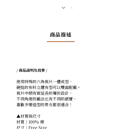
商品描述
/ 商品說明及故事 /
使用特殊的六角裁片一體成型，
硬挺的布料立體有型可以雙面配戴。
裁片中間有做延長的彎折設計，
不同角度的戴法也有不同的感覺，
喜歡多變造型的男女都很適合！
▲材質與尺寸
材質｜100% 棉
尺寸｜Free Size