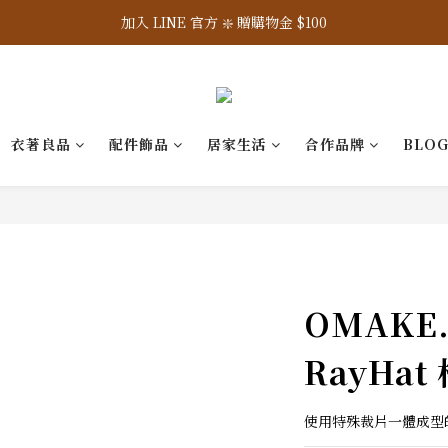
7/31-8/9 ☀️ 全館滿 2,800 免運，滿 3,800 即 95 折
加入 LINE 官方 ❇️ 贈購物金 $100
加入會員 📝 享註冊禮 $200
7/31-8/9 ☀️ 全館滿 2,800 免運，滿 3,800 即 95 折
衣著良品
配件飾品
居家生活
合作品牌
BLO
OMAKE
RayHat
使用特殊裁片一體成型