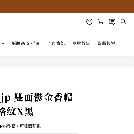
G
絕版品 5 折區
門市資訊
品牌故事
媒體報導
.jp 雙面鬱金香帽
 格紋X黑
的造型帽，可雙面配戴