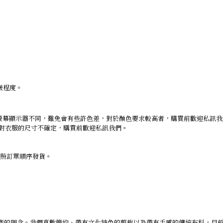
皺程度。
螢幕顯示器不同，難免會有些許色差，對於顏色要求較高者，購買前歡迎私訊
仍對衣服的尺寸不確定，購買前歡迎私訊我們。
依照訂單順序發貨。
且生產的理念。我們喜歡簡約、帶有文化特色的剪裁以及帶有手感的傳統布料，