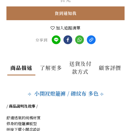
貨到通知我
加入追蹤清單
分享到
送貨及付
商品描述
了解更多
顧客評價
款方式
小開衩燈籠褲 / 礫紋布
多色
⟢
⟣
/ 商品說明及故事 /
舒適透氣的純棉材質
修身的燈籠褲版型
拼接下擺小開岔設計