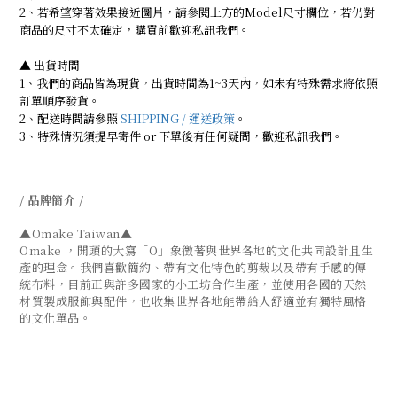
2、若希望穿著效果接近圖片，請參閱上方的Model尺寸欄位，若仍對
商品的尺寸不太確定，購買前歡迎私訊我們。
▲ 出貨時間
1、我們的商品皆為現貨，出貨時間為1~3天內，如未有特殊需求將依照
訂單順序發貨。
2、配送時間請參照
SHIPPING / 運送政策
。
3、特殊情況須提早寄件 or 下單後有任何疑問，歡迎私訊我們。
/ 品牌簡介 /
▲Omake Taiwan▲
Omake ，開頭的大寫「O」象徵著與世界各地的文化共同設計且生
產的理念。我們喜歡簡約、帶有文化特色的剪裁以及帶有手感的傳
統布料，目前正與許多國家的小工坊合作生產，並使用各國的天然
材質製成服飾與配件，也收集世界各地能帶給人舒適並有獨特風格
的文化單品。