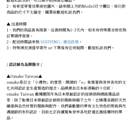
歡迎私訊我們，可以額外拍照給您確認。
2、若希望穿著效果接近圖片，請參閱上方的Model尺寸欄位，若仍對
商品的尺寸不太確定，購買前歡迎私訊我們。
▲ 出貨時間
1、我們的商品皆為現貨，出貨時間為1~3天內，如未有特殊需求將依照
訂單順序發貨。
2、配送時間請參照
SHIPPING / 運送政策
。
3、特殊情況須提早寄件 or 下單後有任何疑問，歡迎私訊我們。
/ 設計師及品牌簡介 /
▲Omake Taiwan▲
omake是日文「小禮物」的意思，開頭的「o」象徵著與世界各地的文
化共同設計並生產製造的理念。品牌源自日本新瀉縣的十日町，
omake Taiwan 臺灣團隊作為日本原創設計的經銷商與網路選品店
家，除了販售日本原創設計師款的服飾與帽子之外，也精選各國的天然
纖維與自然材質的服飾與配件，我們喜歡簡約帶有文化特色的剪裁與充
滿細節的布料設計，目前也正持續蒐集世界各地舒適且風格獨特的單
品。