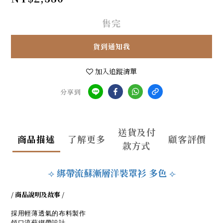
售完
貨到通知我
加入追蹤清單
分享到
送貨及付
商品描述
了解更多
顧客評價
款方式
綁帶流蘇漸層洋裝罩衫 多色
⟢
⟣
/ 商品說明及故事 /
採用輕薄透氣的布料製作
領口流蘇綁帶設計