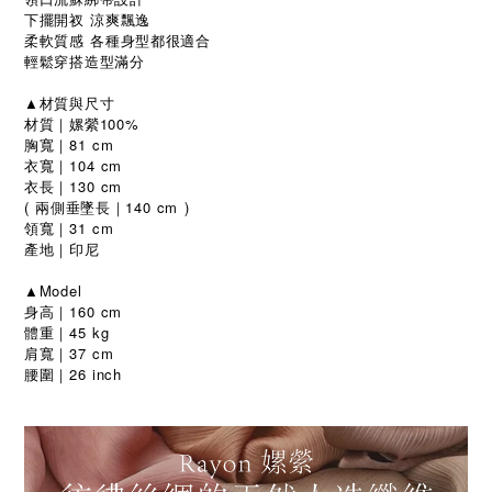
下擺開衩
涼爽飄逸
柔軟質感
各種身型都很適合
輕鬆穿搭造型滿分
▲材質與尺寸
材質｜嫘縈100%
胸寬｜81 cm
衣寬｜104 cm
衣長｜130 cm
( 兩側垂墜長｜140 cm )
領寬｜31 cm
產地
｜印尼
▲Model
身高｜160 cm
體重｜45 kg
肩寬｜37 cm
腰圍｜26 inch